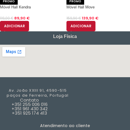
PROMO
PROMO
Móvel Hall Kendra
Móvel Hall Move
89,90
€
139,90
€
119,00
€
159,90
€
ADICIONAR
ADICIONAR
Loja Física
Av. João XXIII 91, 4590-515
paços de
Ferreira, Portugal
Contato
+351 255 006 016
+351 961 430 342
+351 925 174 413
Atendimento ao cliente