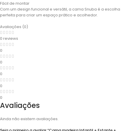
Fácil de montar
Com um design funcional e versátil, a cama Snuba é a escolha
perfeita para criar um espaço prático e acolhedor.
Avaliações (0)
0 reviews
0
0
0
0
0
Avaliações
Ainda não existem avaliações.
Seja o primeiro a avaliar “Cama madeira Infantil + Estante +