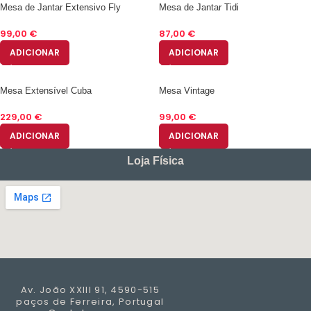
Mesa de Jantar Extensivo Fly
Mesa de Jantar Tidi
99,00
€
87,00
€
ADICIONAR
ADICIONAR
Mesa Extensível Cuba
Mesa Vintage
229,00
€
99,00
€
ADICIONAR
ADICIONAR
Loja Física
Av. João XXIII 91, 4590-515
paços de
Ferreira, Portugal